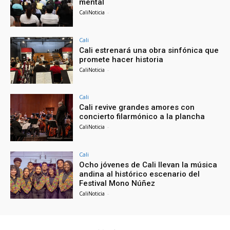
mental
CaliNoticia
-
Cali
Cali estrenará una obra sinfónica que
promete hacer historia
CaliNoticia
-
Cali
Cali revive grandes amores con
concierto filarmónico a la plancha
CaliNoticia
-
Cali
Ocho jóvenes de Cali llevan la música
andina al histórico escenario del
Festival Mono Núñez
CaliNoticia
-