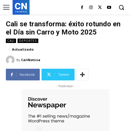
CN
CALI NOTICIA
Cali se transforma: éxito rotundo en
el Día sin Carro y Moto 2025
CALI
DEPORTES
Actualizado:
By
CaliNoticia
Facebook
Twitter
- Publicidad -