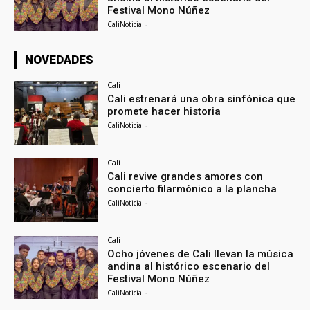
Festival Mono Núñez
CaliNoticia
-
NOVEDADES
Cali
Cali estrenará una obra sinfónica que
promete hacer historia
CaliNoticia
-
Cali
Cali revive grandes amores con
concierto filarmónico a la plancha
CaliNoticia
-
Cali
Ocho jóvenes de Cali llevan la música
andina al histórico escenario del
Festival Mono Núñez
CaliNoticia
-