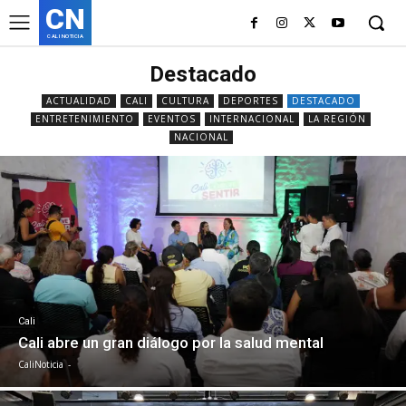
CN
CALI NOTICIA
Destacado
ACTUALIDAD
CALI
CULTURA
DEPORTES
DESTACADO
ENTRETENIMIENTO
EVENTOS
INTERNACIONAL
LA REGIÓN
NACIONAL
Cali
Cali abre un gran diálogo por la salud mental
CaliNoticia
-