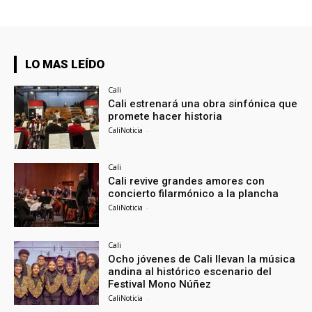
LO MAS LEÍDO
Cali
Cali estrenará una obra sinfónica que
promete hacer historia
CaliNoticia
-
Cali
Cali revive grandes amores con
concierto filarmónico a la plancha
CaliNoticia
-
Cali
Ocho jóvenes de Cali llevan la música
andina al histórico escenario del
Festival Mono Núñez
CaliNoticia
-