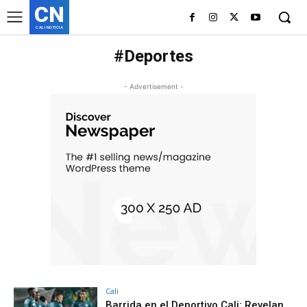
CN
CALI NOTICIA
#Deportes
- Advertisement -
Cali
Barrida en el Deportivo Cali; Revelan