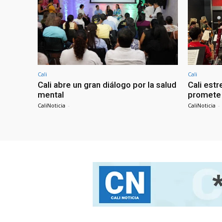
Cali
Cali
Cali abre un gran diálogo por la salud
Cali estr
mental
promete 
CaliNoticia
-
CaliNoticia
-