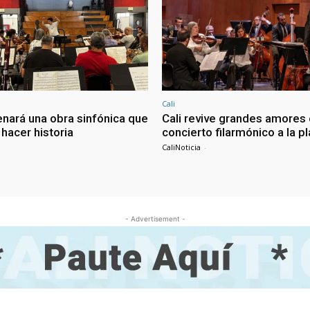
Cali
enará una obra sinfónica que
Cali revive grandes amores
hacer historia
concierto filarmónico a la p
CaliNoticia
-
- Advertisement -