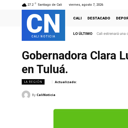
C
27.2
Santiago de Cali
viernes, agosto 7, 2026
CN
CALI
DESTACADO
DEPO
LO ÚLTIMO
Cali revive grande
CALI NOTICIA
Gobernadora Clara L
en Tuluá.
Actualizado:
LA REGIÓN
By
CaliNoticia