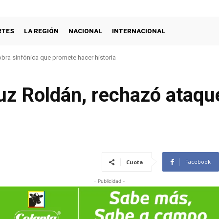
RTES
LA REGIÓN
NACIONAL
INTERNACIONAL
s amores con concierto filarmónico a la plancha
uz Roldán, rechazó ataqu
Facebook
Cuota
- Publicidad -