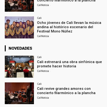
concierto filarmónico a la plancha
CaliNoticia
-
Cali
Ocho jóvenes de Cali llevan la música
andina al histórico escenario del
Festival Mono Núñez
CaliNoticia
-
NOVEDADES
Cali
Cali estrenará una obra sinfónica que
promete hacer historia
CaliNoticia
-
Cali
Cali revive grandes amores con
concierto filarmónico a la plancha
CaliNoticia
-