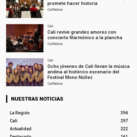
promete hacer historia
CaliNoticia
-
Cali
Cali revive grandes amores con
concierto filarmónico a la plancha
CaliNoticia
-
Cali
Ocho jóvenes de Cali llevan la música
andina al histórico escenario del
Festival Mono Núñez
CaliNoticia
-
NUESTRAS NOTICIAS
La Región
394
Cali
297
Actualidad
222
Destacado
161