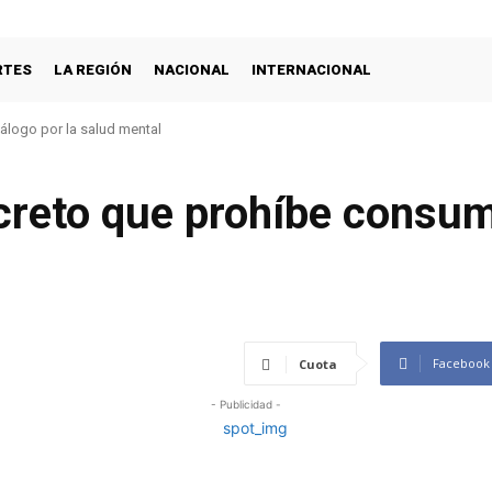
RTES
LA REGIÓN
NACIONAL
INTERNACIONAL
iálogo por la salud mental
ecreto que prohíbe consu
s
Facebook
Cuota
- Publicidad -