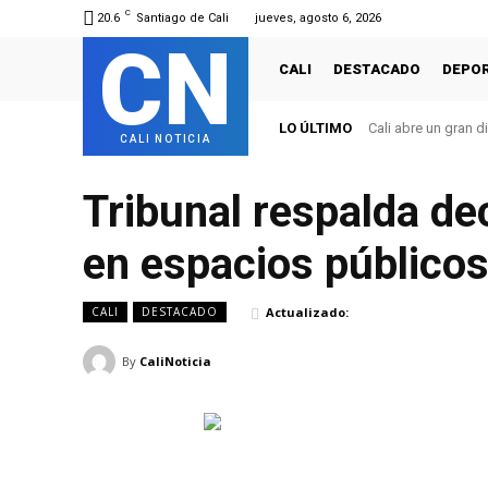
C
20.6
Santiago de Cali
jueves, agosto 6, 2026
CN
CALI
DESTACADO
DEPO
LO ÚLTIMO
Cali abre un gran d
CALI NOTICIA
Tribunal respalda d
en espacios público
Actualizado:
CALI
DESTACADO
By
CaliNoticia