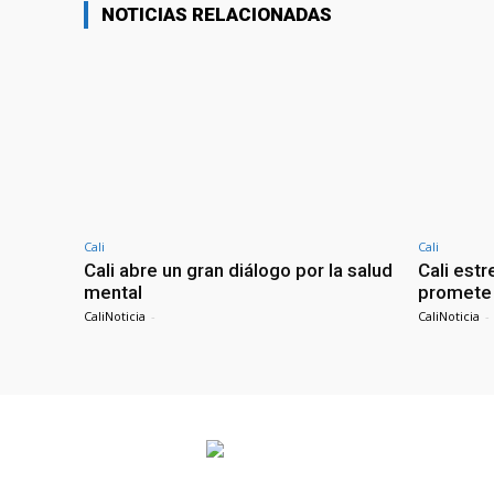
NOTICIAS RELACIONADAS
Cali
Cali
Cali abre un gran diálogo por la salud
Cali estr
mental
promete 
CaliNoticia
-
CaliNoticia
-