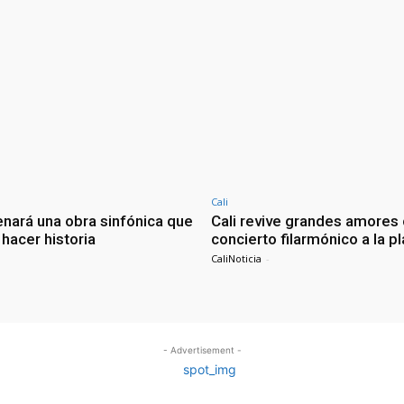
Cali
enará una obra sinfónica que
Cali revive grandes amores
hacer historia
concierto filarmónico a la p
CaliNoticia
-
- Advertisement -