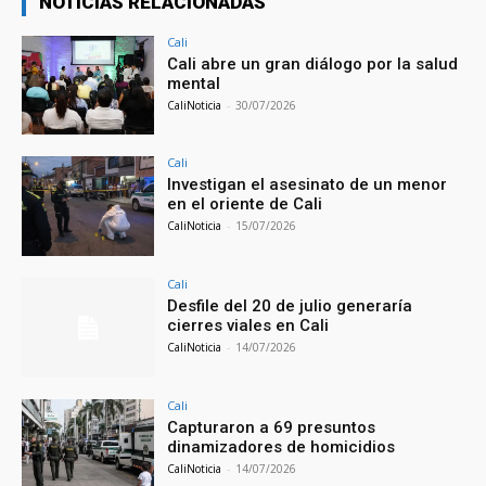
NOTICIAS RELACIONADAS
Cali
Cali abre un gran diálogo por la salud
mental
CaliNoticia
-
30/07/2026
Cali
Investigan el asesinato de un menor
en el oriente de Cali
CaliNoticia
-
15/07/2026
Cali
Desfile del 20 de julio generaría
cierres viales en Cali
CaliNoticia
-
14/07/2026
Cali
Capturaron a 69 presuntos
dinamizadores de homicidios
CaliNoticia
-
14/07/2026