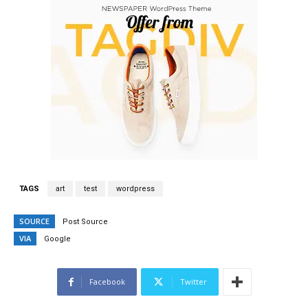
TAGS
art
test
wordpress
SOURCE
Post Source
VIA
Google
Facebook
Twitter