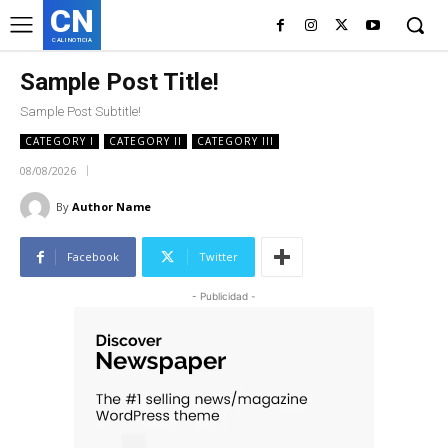
CN
CALI NOTICIA
Sample Post Title!
Sample Post Subtitle!
CATEGORY I
CATEGORY II
CATEGORY III
08/08/2026
By
Author Name
Facebook
Twitter
- Publicidad -