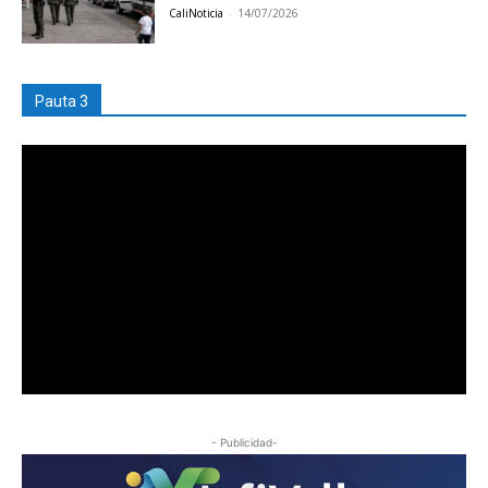
CaliNoticia
-
14/07/2026
Pauta 3
- Publicidad-