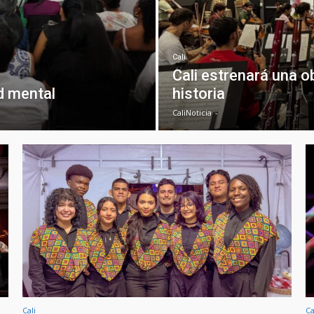
Cali
Cali estrenará una 
ud mental
historia
CaliNoticia
-
Cali
Ca