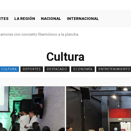
RTES
LA REGIÓN
NACIONAL
INTERNACIONAL
s amores con concierto filarmónico a la plancha
Cultura
CULTURA
DEPORTES
DESTACADO
ECONOMÍA
ENTRETENIMIENTO