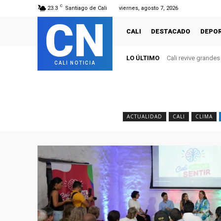
C
23.3
Santiago de Cali
viernes, agosto 7, 2026
CN
CALI
DESTACADO
DEPO
LO ÚLTIMO
Cali revive grande
CALI NOTICIA
ACTUALIDAD
CALI
CLIMA