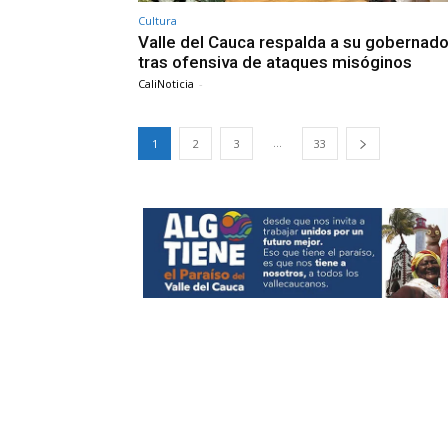
Cultura
Valle del Cauca respalda a su gobernad
tras ofensiva de ataques misóginos
CaliNoticia
-
...
1
2
3
33