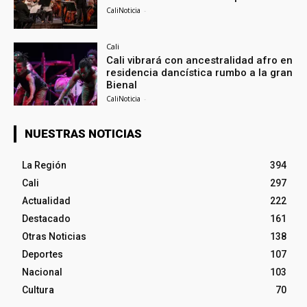
CaliNoticia
-
Cali
Cali vibrará con ancestralidad afro en
residencia dancística rumbo a la gran
Bienal
CaliNoticia
-
NUESTRAS NOTICIAS
La Región
394
Cali
297
Actualidad
222
Destacado
161
Otras Noticias
138
Deportes
107
Nacional
103
Cultura
70