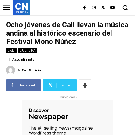
CN
CALI NOTICIA
Ocho jóvenes de Cali llevan la música
andina al histórico escenario del
Festival Mono Núñez
CALI
CULTURA
Actualizado:
By
CaliNoticia
Facebook
Twitter
- Publicidad -