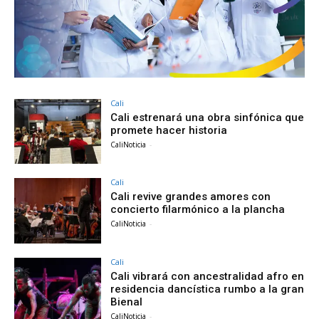
Cali
Cali estrenará una obra sinfónica que
promete hacer historia
CaliNoticia
-
Cali
Cali revive grandes amores con
concierto filarmónico a la plancha
CaliNoticia
-
Cali
Cali vibrará con ancestralidad afro en
residencia dancística rumbo a la gran
Bienal
CaliNoticia
-