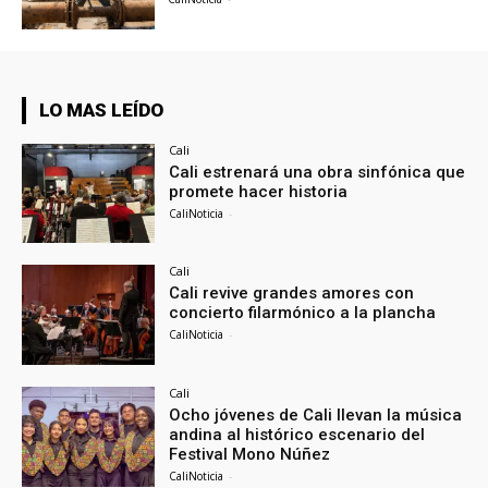
LO MAS LEÍDO
Cali
Cali estrenará una obra sinfónica que
promete hacer historia
CaliNoticia
-
Cali
Cali revive grandes amores con
concierto filarmónico a la plancha
CaliNoticia
-
Cali
Ocho jóvenes de Cali llevan la música
andina al histórico escenario del
Festival Mono Núñez
CaliNoticia
-