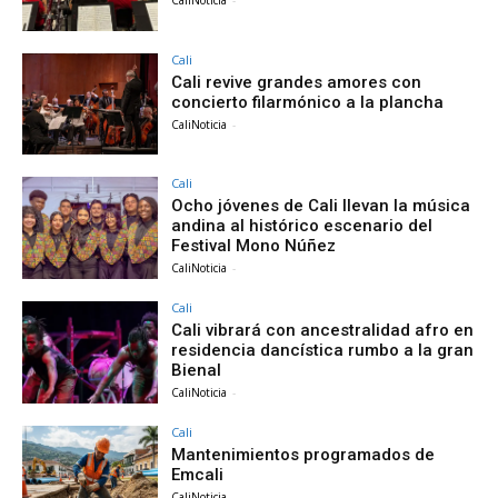
Cali
Cali revive grandes amores con
concierto filarmónico a la plancha
CaliNoticia
-
Cali
Ocho jóvenes de Cali llevan la música
andina al histórico escenario del
Festival Mono Núñez
CaliNoticia
-
Cali
Cali vibrará con ancestralidad afro en
residencia dancística rumbo a la gran
Bienal
CaliNoticia
-
Cali
Mantenimientos programados de
Emcali
CaliNoticia
-