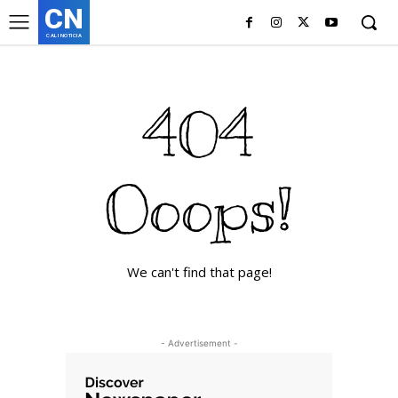
CN
CALI NOTICIA
404
Ooops!
We can't find that page!
- Advertisement -