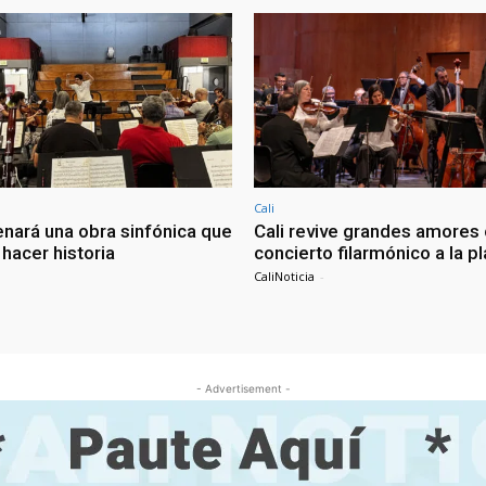
Cali
enará una obra sinfónica que
Cali revive grandes amores
hacer historia
concierto filarmónico a la p
CaliNoticia
-
- Advertisement -