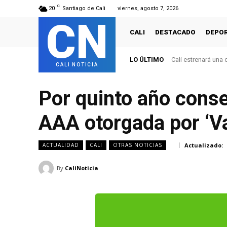
C
20
Santiago de Cali
viernes, agosto 7, 2026
CN
CALI
DESTACADO
DEPO
LO ÚLTIMO
Cali revive grande
CALI NOTICIA
Por quinto año consec
AAA otorgada por ‘Va
Actualizado:
ACTUALIDAD
CALI
OTRAS NOTICIAS
By
CaliNoticia