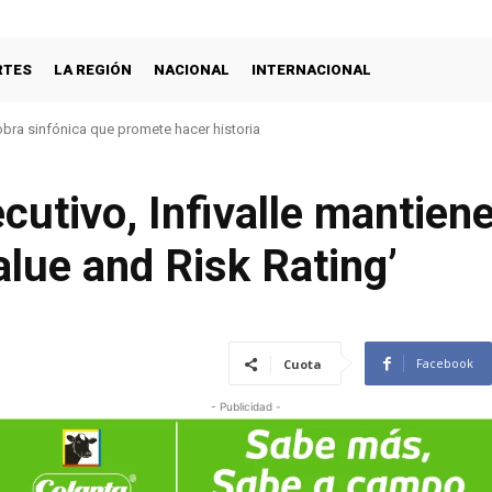
RTES
LA REGIÓN
NACIONAL
INTERNACIONAL
s amores con concierto filarmónico a la plancha
utivo, Infivalle mantiene
lue and Risk Rating’
Facebook
Cuota
- Publicidad -