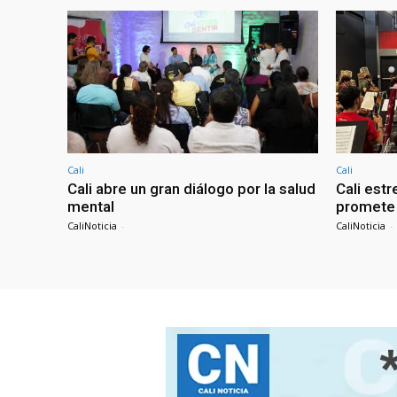
Cali
Cali
Cali abre un gran diálogo por la salud
Cali estr
mental
promete 
CaliNoticia
-
CaliNoticia
-