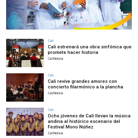
Cali
Cali estrenará una obra sinfónica que
promete hacer historia
CaliNoticia
-
Cali
Cali revive grandes amores con
concierto filarmónico a la plancha
CaliNoticia
-
Cali
Ocho jóvenes de Cali llevan la música
andina al histórico escenario del
Festival Mono Núñez
CaliNoticia
-