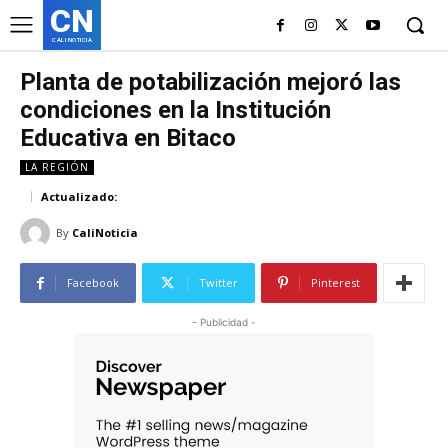
CN
CALI NOTICIA
Planta de potabilización mejoró las
condiciones en la Institución
Educativa en Bitaco
LA REGIÓN
Actualizado:
By
CaliNoticia
Facebook
Twitter
Pinterest
- Publicidad -