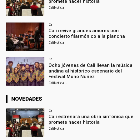
promete hacer historia
CaliNoticia
-
Cali
Cali revive grandes amores con
concierto filarmónico a la plancha
CaliNoticia
-
Cali
Ocho jóvenes de Cali llevan la música
andina al histórico escenario del
Festival Mono Núñez
CaliNoticia
-
NOVEDADES
Cali
Cali estrenará una obra sinfónica que
promete hacer historia
CaliNoticia
-