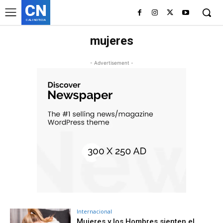
CN
CALI NOTICIA
mujeres
- Advertisement -
Internacional
Mujeres y los Hombres sienten el