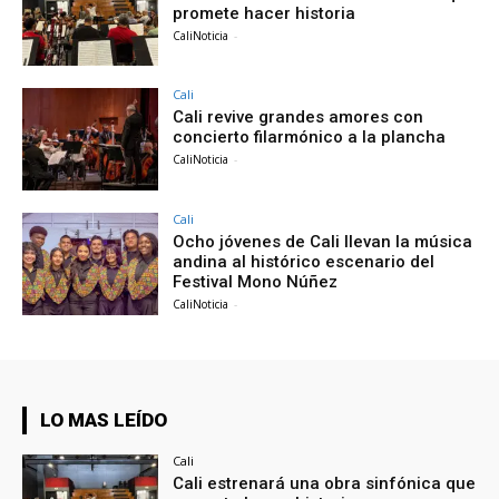
promete hacer historia
CaliNoticia
-
Cali
Cali revive grandes amores con
concierto filarmónico a la plancha
CaliNoticia
-
Cali
Ocho jóvenes de Cali llevan la música
andina al histórico escenario del
Festival Mono Núñez
CaliNoticia
-
LO MAS LEÍDO
Cali
Cali estrenará una obra sinfónica que