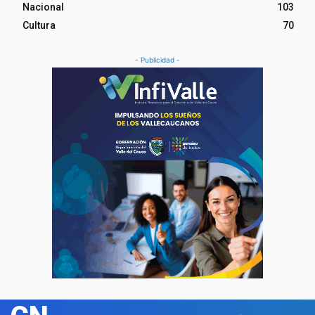
Nacional
103
Cultura
70
- Publicidad -