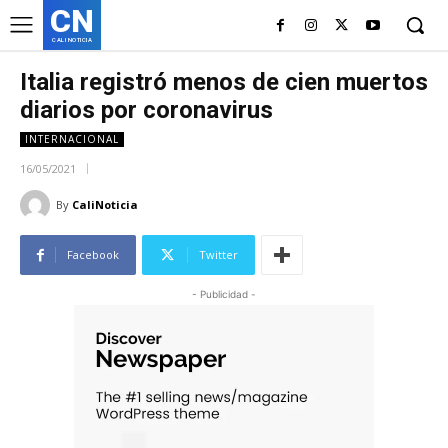
CN
CALI NOTICIA
Italia registró menos de cien muertos
diarios por coronavirus
INTERNACIONAL
16/05/2021
By
CaliNoticia
Facebook
Twitter
- Publicidad -