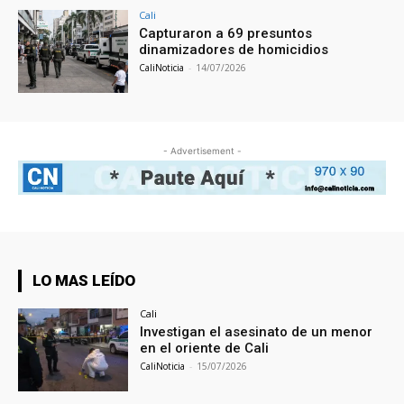
Cali
Capturaron a 69 presuntos
dinamizadores de homicidios
CaliNoticia
-
14/07/2026
- Advertisement -
LO MAS LEÍDO
Cali
Investigan el asesinato de un menor
en el oriente de Cali
CaliNoticia
-
15/07/2026