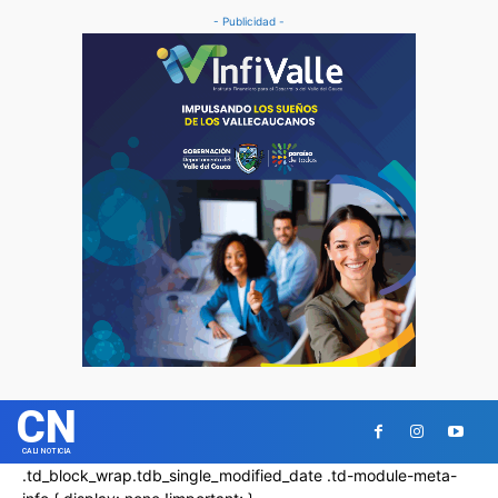
- Publicidad -
CN
CALI NOTICIA
.td_block_wrap.tdb_single_modified_date .td-module-meta-