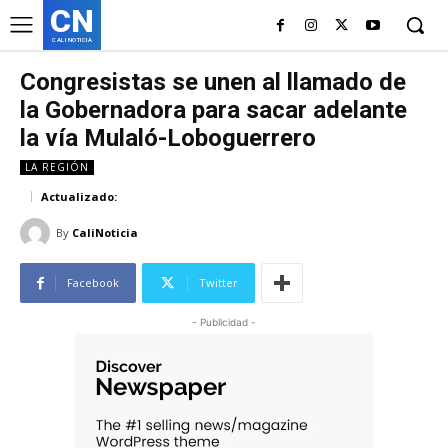
CN
CALI NOTICIA
Congresistas se unen al llamado de
la Gobernadora para sacar adelante
la vía Mulaló-Loboguerrero
LA REGIÓN
Actualizado:
By
CaliNoticia
Facebook
Twitter
- Publicidad -