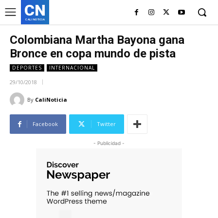
CN
CALI NOTICIA
Colombiana Martha Bayona gana
Bronce en copa mundo de pista
DEPORTES
INTERNACIONAL
29/10/2018
By
CaliNoticia
Facebook
Twitter
- Publicidad -