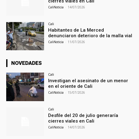
cierres viales en Cali
CaliNoticia
-
14/07/2026
Cali
Habitantes de La Merced
denunciaron deterioro de la malla vial
CaliNoticia
-
11/07/2026
NOVEDADES
Cali
Investigan el asesinato de un menor
en el oriente de Cali
CaliNoticia
-
15/07/2026
Cali
Desfile del 20 de julio generaría
cierres viales en Cali
CaliNoticia
-
14/07/2026