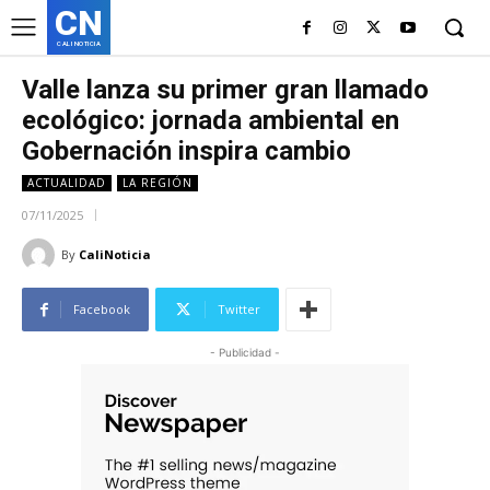
CN
CALI NOTICIA
Valle lanza su primer gran llamado
ecológico: jornada ambiental en
Gobernación inspira cambio
ACTUALIDAD
LA REGIÓN
07/11/2025
By
CaliNoticia
Facebook
Twitter
- Publicidad -