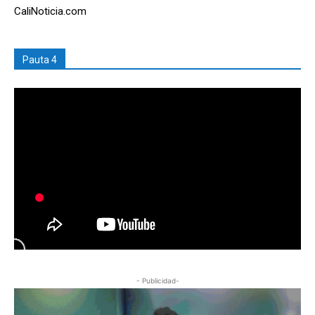
CaliNoticia.com
Pauta 4
- Publicidad-