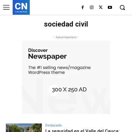
CN
CALI NOTICIA
sociedad civil
- Advertisement -
Destacado
La seguridad en el Valle del Cauca: