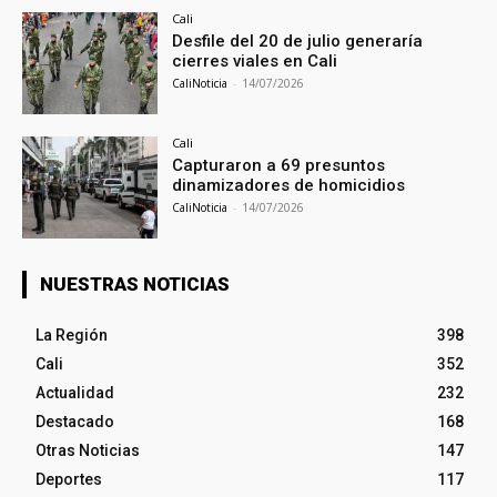
Cali
Desfile del 20 de julio generaría
cierres viales en Cali
CaliNoticia
-
14/07/2026
Cali
Capturaron a 69 presuntos
dinamizadores de homicidios
CaliNoticia
-
14/07/2026
NUESTRAS NOTICIAS
La Región
398
Cali
352
Actualidad
232
Destacado
168
Otras Noticias
147
Deportes
117