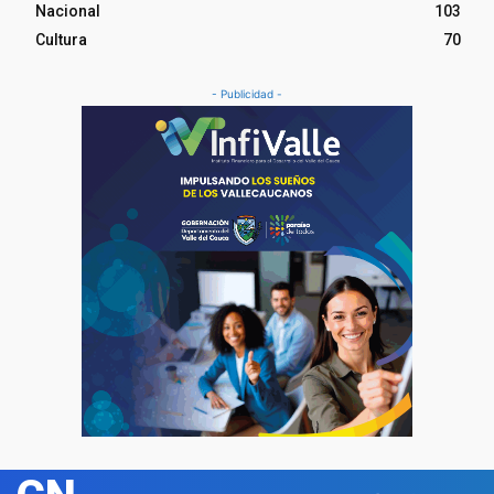
Nacional
103
Cultura
70
- Publicidad -