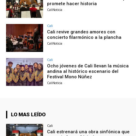
promete hacer historia
CaliNoticia
-
Cali
Cali revive grandes amores con
concierto filarmónico a la plancha
CaliNoticia
-
Cali
Ocho jóvenes de Cali llevan la música
andina al histórico escenario del
Festival Mono Núñez
CaliNoticia
-
LO MAS LEÍDO
Cali
Cali estrenará una obra sinfónica que