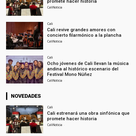
promete hacer historia
CaliNoticia
-
Cali
Cali revive grandes amores con
concierto filarmónico a la plancha
CaliNoticia
-
Cali
Ocho jóvenes de Cali llevan la música
andina al histórico escenario del
Festival Mono Núñez
CaliNoticia
-
NOVEDADES
Cali
Cali estrenará una obra sinfónica que
promete hacer historia
CaliNoticia
-