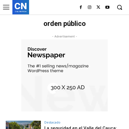
CN
CALI NOTICIA
orden público
- Advertisement -
Destacado
La seguridad en el Valle del Cauca: