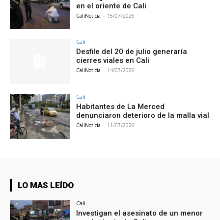
en el oriente de Cali
CaliNoticia
-
15/07/2026
Cali
Desfile del 20 de julio generaría
cierres viales en Cali
CaliNoticia
-
14/07/2026
Cali
Habitantes de La Merced
denunciaron deterioro de la malla vial
CaliNoticia
-
11/07/2026
LO MAS LEÍDO
Cali
Investigan el asesinato de un menor