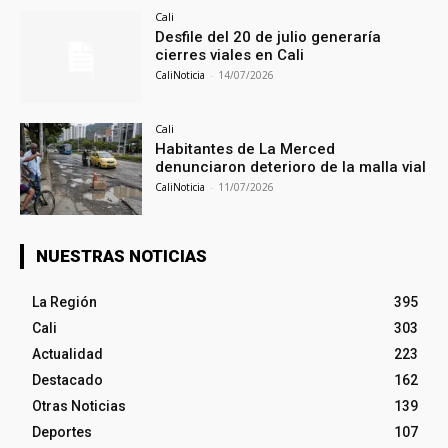
Cali
Desfile del 20 de julio generaría
cierres viales en Cali
CaliNoticia
-
14/07/2026
Cali
Habitantes de La Merced
denunciaron deterioro de la malla vial
CaliNoticia
-
11/07/2026
NUESTRAS NOTICIAS
La Región
395
Cali
303
Actualidad
223
Destacado
162
Otras Noticias
139
Deportes
107