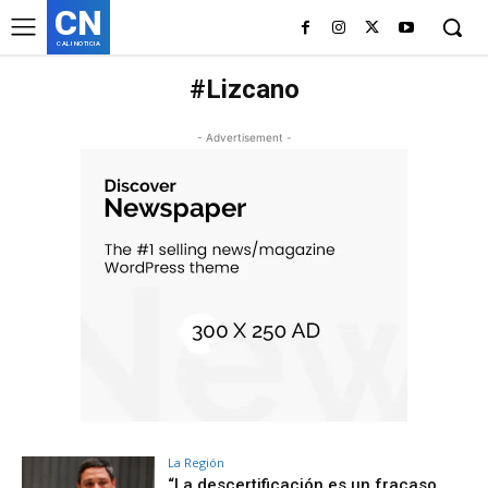
CN
CALI NOTICIA
#Lizcano
- Advertisement -
La Región
“La descertificación es un fracaso