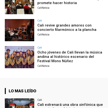
promete hacer historia
CaliNoticia
-
Cali
Cali revive grandes amores con
concierto filarmónico a la plancha
CaliNoticia
-
Cali
Ocho jóvenes de Cali llevan la música
andina al histórico escenario del
Festival Mono Núñez
CaliNoticia
-
LO MAS LEÍDO
Cali
Cali estrenará una obra sinfónica que