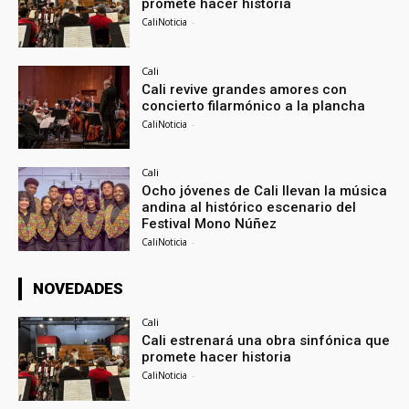
promete hacer historia
CaliNoticia
-
Cali
Cali revive grandes amores con
concierto filarmónico a la plancha
CaliNoticia
-
Cali
Ocho jóvenes de Cali llevan la música
andina al histórico escenario del
Festival Mono Núñez
CaliNoticia
-
NOVEDADES
Cali
Cali estrenará una obra sinfónica que
promete hacer historia
CaliNoticia
-