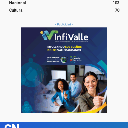
Nacional
103
Cultura
70
- Publicidad -