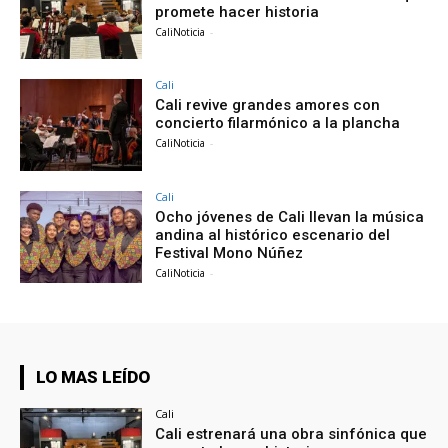
promete hacer historia
CaliNoticia
-
Cali
Cali revive grandes amores con
concierto filarmónico a la plancha
CaliNoticia
-
Cali
Ocho jóvenes de Cali llevan la música
andina al histórico escenario del
Festival Mono Núñez
CaliNoticia
-
LO MAS LEÍDO
Cali
Cali estrenará una obra sinfónica que