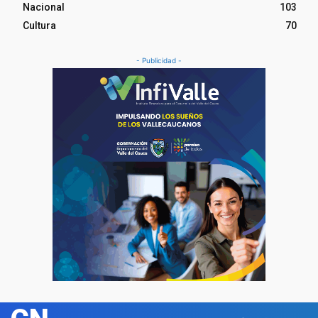
Nacional
103
Cultura
70
- Publicidad -