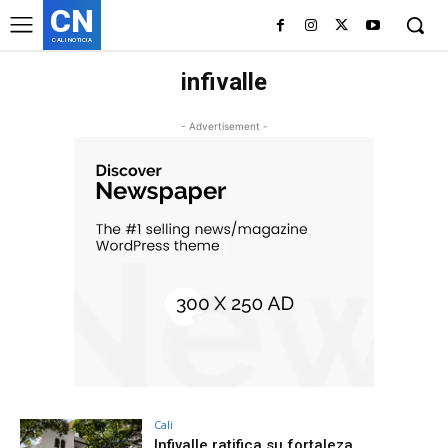
CN
CALI NOTICIA
infivalle
- Advertisement -
Cali
Infivalle ratifica su fortaleza