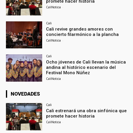
promete hacer historia
CaliNoticia
-
Cali
Cali revive grandes amores con
concierto filarmónico a la plancha
CaliNoticia
-
Cali
Ocho jóvenes de Cali llevan la música
andina al histórico escenario del
Festival Mono Núñez
CaliNoticia
-
NOVEDADES
Cali
Cali estrenará una obra sinfónica que
promete hacer historia
CaliNoticia
-