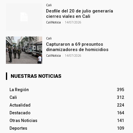
Cali
Desfile del 20 de julio generaría
cierres viales en Cali
CaliNoticia
-
14/07/2026
Cali
Capturaron a 69 presuntos
dinamizadores de homicidios
CaliNoticia
-
14/07/2026
NUESTRAS NOTICIAS
La Región
395
Cali
312
Actualidad
224
Destacado
164
Otras Noticias
141
Deportes
109