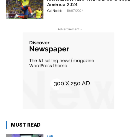
América 2024
CaliNoticia
-
10/07/2024
- Advertisement -
MUST READ
Cali