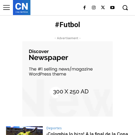
CN
CALI NOTICIA
#Futbol
- Advertisement -
Deportes
¡Colombia lo hizo! A la final de la Copa