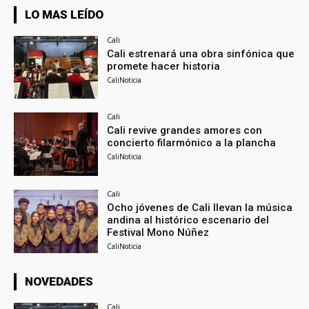
LO MAS LEÍDO
Cali
Cali estrenará una obra sinfónica que
promete hacer historia
CaliNoticia
-
Cali
Cali revive grandes amores con
concierto filarmónico a la plancha
CaliNoticia
-
Cali
Ocho jóvenes de Cali llevan la música
andina al histórico escenario del
Festival Mono Núñez
CaliNoticia
-
NOVEDADES
Cali