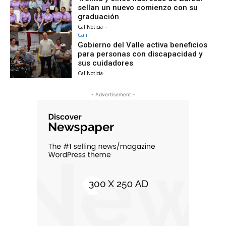
sellan un nuevo comienzo con su
graduación
CaliNoticia
-
Cali
Gobierno del Valle activa beneficios
para personas con discapacidad y
sus cuidadores
CaliNoticia
-
- Advertisement -