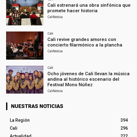
Cali estrenará una obra sinfónica que
promete hacer historia
CaliNoticia
-
Cali
Cali revive grandes amores con
concierto filarmónico a la plancha
CaliNoticia
-
Cali
Ocho jóvenes de Cali llevan la música
andina al histórico escenario del
Festival Mono Núñez
CaliNoticia
-
NUESTRAS NOTICIAS
La Región
394
Cali
296
Actualidad
222