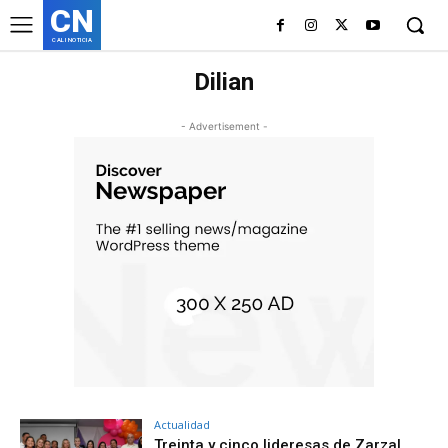
CN
CALI NOTICIA
Dilian
- Advertisement -
Actualidad
Treinta y cinco lideresas de Zarzal