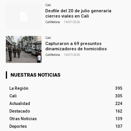
Cali
Desfile del 20 de julio generaría
cierres viales en Cali
CaliNoticia
-
14/07/2026
Cali
Capturaron a 69 presuntos
dinamizadores de homicidios
CaliNoticia
-
14/07/2026
NUESTRAS NOTICIAS
La Región
395
Cali
305
Actualidad
224
Destacado
162
Otras Noticias
139
Deportes
107