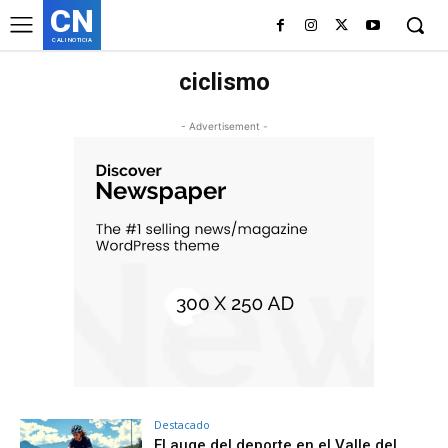
CN
CALI NOTICIA
ciclismo
- Advertisement -
Destacado
El auge del deporte en el Valle del