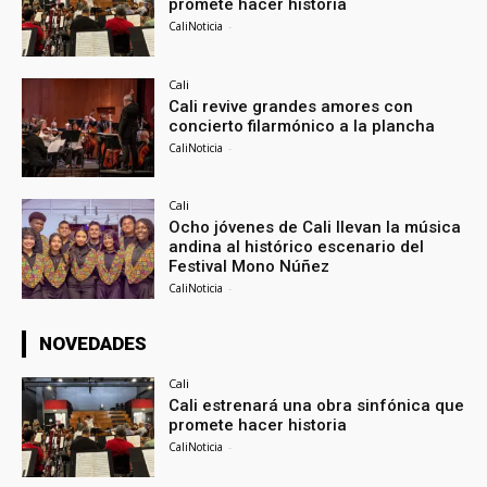
promete hacer historia
CaliNoticia
-
Cali
Cali revive grandes amores con
concierto filarmónico a la plancha
CaliNoticia
-
Cali
Ocho jóvenes de Cali llevan la música
andina al histórico escenario del
Festival Mono Núñez
CaliNoticia
-
NOVEDADES
Cali
Cali estrenará una obra sinfónica que
promete hacer historia
CaliNoticia
-