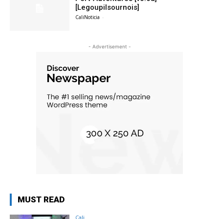
[Legoupilsournois]
CaliNoticia
-
- Advertisement -
MUST READ
Cali