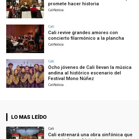
promete hacer historia
CaliNoticia
-
Cali
Cali revive grandes amores con
concierto filarmónico a la plancha
CaliNoticia
-
Cali
Ocho jóvenes de Cali llevan la música
andina al histórico escenario del
Festival Mono Núñez
CaliNoticia
-
LO MAS LEÍDO
Cali
Cali estrenará una obra sinfónica que