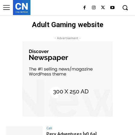
CN
CALI NOTICIA
Adult Gaming website
- Advertisement -
Cali
Perv Adventures [v0.6a]