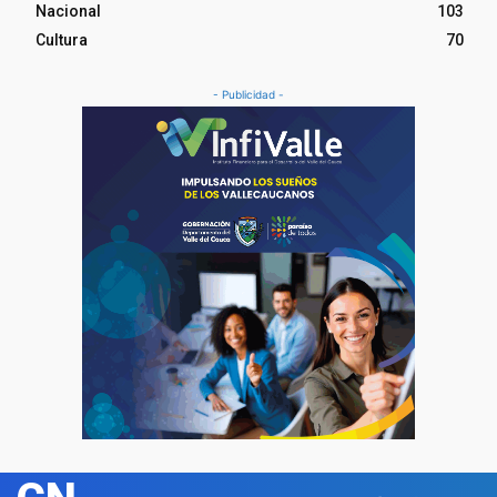
Nacional
103
Cultura
70
- Publicidad -