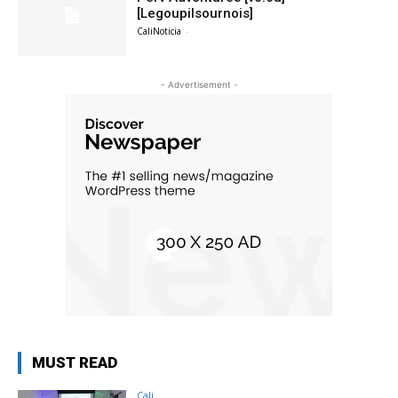
[Legoupilsournois]
CaliNoticia
-
- Advertisement -
MUST READ
Cali