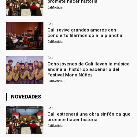
promete hacer historia
CaliNoticia
-
Cali
Cali revive grandes amores con
concierto filarmónico a la plancha
CaliNoticia
-
Cali
Ocho jóvenes de Cali llevan la música
andina al histórico escenario del
Festival Mono Núñez
CaliNoticia
-
NOVEDADES
Cali
Cali estrenará una obra sinfónica que
promete hacer historia
CaliNoticia
-