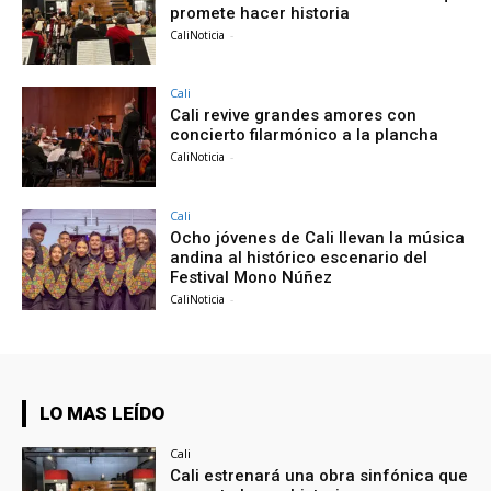
promete hacer historia
CaliNoticia
-
Cali
Cali revive grandes amores con
concierto filarmónico a la plancha
CaliNoticia
-
Cali
Ocho jóvenes de Cali llevan la música
andina al histórico escenario del
Festival Mono Núñez
CaliNoticia
-
LO MAS LEÍDO
Cali
Cali estrenará una obra sinfónica que