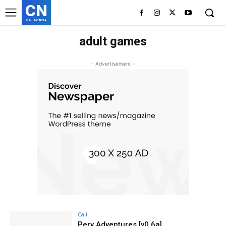
CN
CALI NOTICIA
adult games
- Advertisement -
Cali
Perv Adventures [v0.6a]