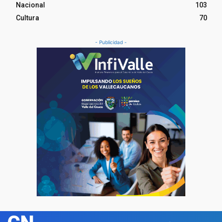
Nacional
103
Cultura
70
- Publicidad -