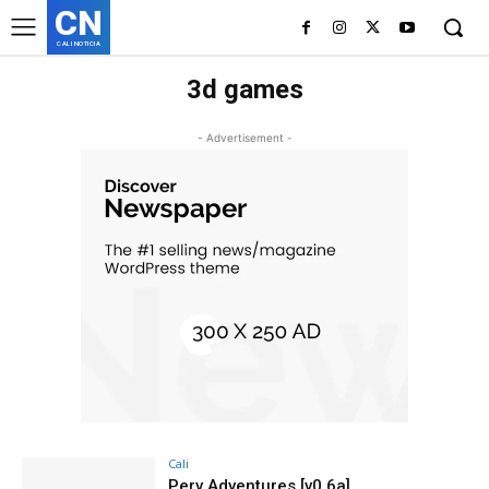
CN
CALI NOTICIA
3d games
- Advertisement -
Cali
Perv Adventures [v0.6a]