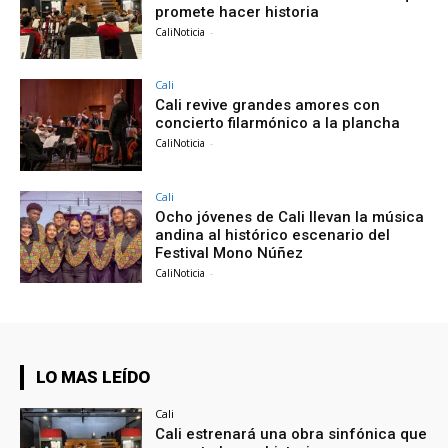
promete hacer historia
CaliNoticia
-
Cali
Cali revive grandes amores con
concierto filarmónico a la plancha
CaliNoticia
-
Cali
Ocho jóvenes de Cali llevan la música
andina al histórico escenario del
Festival Mono Núñez
CaliNoticia
-
LO MAS LEÍDO
Cali
Cali estrenará una obra sinfónica que