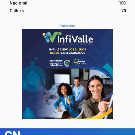
Nacional
103
Cultura
70
- Publicidad -