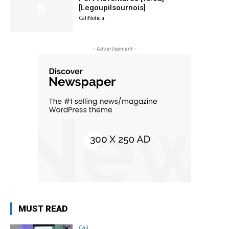
[Legoupilsournois]
CaliNoticia
-
- Advertisement -
MUST READ
Cali