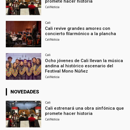
promete hacer historia
CaliNoticia
-
Cali
Cali revive grandes amores con
concierto filarmónico a la plancha
CaliNoticia
-
Cali
Ocho jóvenes de Cali llevan la música
andina al histórico escenario del
Festival Mono Núñez
CaliNoticia
-
NOVEDADES
Cali
Cali estrenará una obra sinfónica que
promete hacer historia
CaliNoticia
-