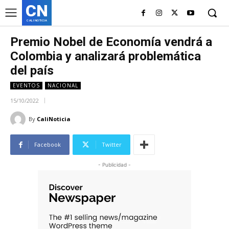
CN
CALI NOTICIA
Premio Nobel de Economía vendrá a
Colombia y analizará problemática
del país
EVENTOS
NACIONAL
15/10/2022
By
CaliNoticia
Facebook
Twitter
- Publicidad -