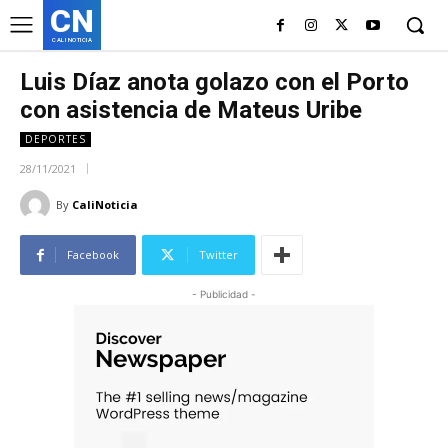
CN
CALI NOTICIA
Luis Díaz anota golazo con el Porto
con asistencia de Mateus Uribe
DEPORTES
28/11/2021
By
CaliNoticia
Facebook
Twitter
- Publicidad -