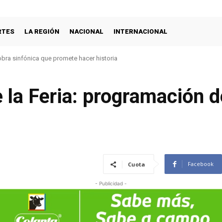
RTES
LA REGIÓN
NACIONAL
INTERNACIONAL
s amores con concierto filarmónico a la plancha
la Feria: programación de
Facebook
Cuota
- Publicidad -