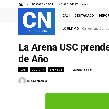
C
21.7
Santiago de Cali
viernes, agosto 7, 2026
CN
CALI
DESTACADO
DEPO
LO ÚLTIMO
Cali revive grande
CALI NOTICIA
La Arena USC prende 
de Año
Actualizado:
CALI
CULTURA
EVENTOS
By
CaliNoticia