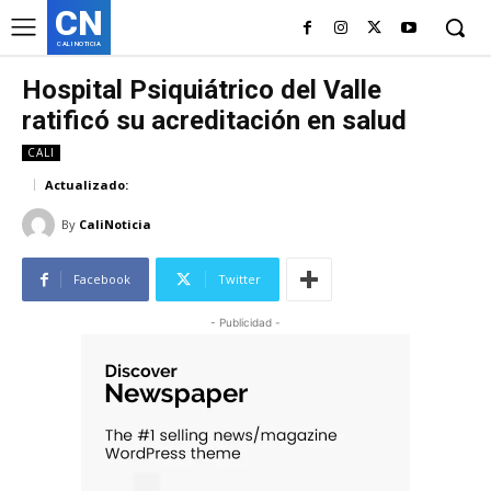
CN
CALI NOTICIA
Hospital Psiquiátrico del Valle
ratificó su acreditación en salud
CALI
Actualizado:
By
CaliNoticia
Facebook
Twitter
- Publicidad -