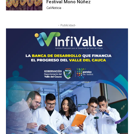
Festival Mono Núñez
CaliNoticia
-
- Publicidad-