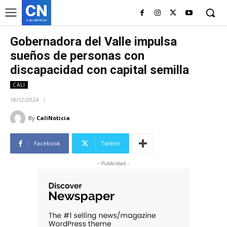
CN
CALI NOTICIA
Gobernadora del Valle impulsa
sueños de personas con
discapacidad con capital semilla
CALI
18/12/2024
By
CaliNoticia
Facebook
Twitter
- Publicidad -