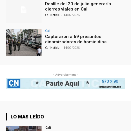
Desfile del 20 de julio generaría
cierres viales en Cali
CaliNoticia
-
14/07/2026
Cali
Capturaron a 69 presuntos
dinamizadores de homicidios
CaliNoticia
-
14/07/2026
- Advertisement -
LO MAS LEÍDO
Cali