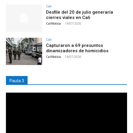
Cali
Desfile del 20 de julio generaría
cierres viales en Cali
CaliNoticia
-
14/07/2026
Cali
Capturaron a 69 presuntos
dinamizadores de homicidios
CaliNoticia
-
14/07/2026
Pauta 3