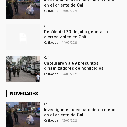
en el oriente de Cali
CaliNoticia
-
15/07/2026
Cali
Desfile del 20 de julio generaría
cierres viales en Cali
CaliNoticia
-
14/07/2026
Cali
Capturaron a 69 presuntos
dinamizadores de homicidios
CaliNoticia
-
14/07/2026
NOVEDADES
Cali
Investigan el asesinato de un menor
en el oriente de Cali
CaliNoticia
-
15/07/2026