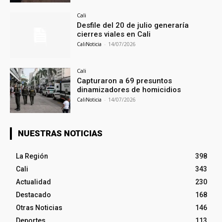
Cali
Desfile del 20 de julio generaría
cierres viales en Cali
CaliNoticia
-
14/07/2026
Cali
Capturaron a 69 presuntos
dinamizadores de homicidios
CaliNoticia
-
14/07/2026
NUESTRAS NOTICIAS
La Región
398
Cali
343
Actualidad
230
Destacado
168
Otras Noticias
146
Deportes
113