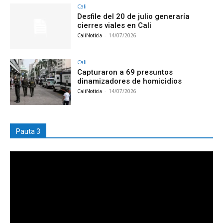
Cali
Desfile del 20 de julio generaría
cierres viales en Cali
CaliNoticia
-
14/07/2026
Cali
Capturaron a 69 presuntos
dinamizadores de homicidios
CaliNoticia
-
14/07/2026
Pauta 3