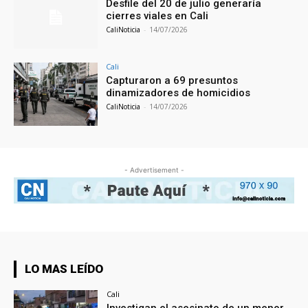
Desfile del 20 de julio generaría
cierres viales en Cali
CaliNoticia
-
14/07/2026
Cali
Capturaron a 69 presuntos
dinamizadores de homicidios
CaliNoticia
-
14/07/2026
- Advertisement -
LO MAS LEÍDO
Cali
Investigan el asesinato de un menor