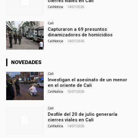
cierres viales en Cali
CaliNoticia
-
14/07/2026
Cali
Capturaron a 69 presuntos
dinamizadores de homicidios
CaliNoticia
-
14/07/2026
NOVEDADES
Cali
Investigan el asesinato de un menor
en el oriente de Cali
CaliNoticia
-
15/07/2026
Cali
Desfile del 20 de julio generaría
cierres viales en Cali
CaliNoticia
-
14/07/2026