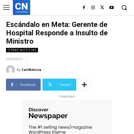
CN
CALI NOTICIA
Escándalo en Meta: Gerente de
Hospital Responde a Insulto de
Ministro
OTRAS NOTICIAS
24/04/2025
By
CaliNoticia
Facebook
Twitter
- Publicidad -