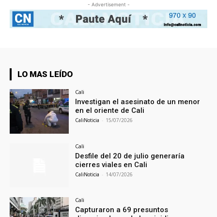
- Advertisement -
LO MAS LEÍDO
Cali
Investigan el asesinato de un menor
en el oriente de Cali
CaliNoticia
-
15/07/2026
Cali
Desfile del 20 de julio generaría
cierres viales en Cali
CaliNoticia
-
14/07/2026
Cali
Capturaron a 69 presuntos