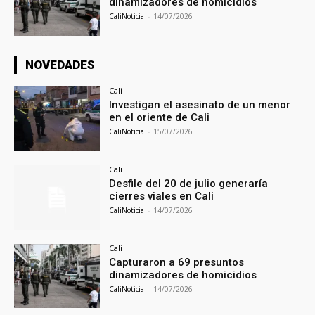
dinamizadores de homicidios
CaliNoticia
-
14/07/2026
NOVEDADES
Cali
Investigan el asesinato de un menor
en el oriente de Cali
CaliNoticia
-
15/07/2026
Cali
Desfile del 20 de julio generaría
cierres viales en Cali
CaliNoticia
-
14/07/2026
Cali
Capturaron a 69 presuntos
dinamizadores de homicidios
CaliNoticia
-
14/07/2026