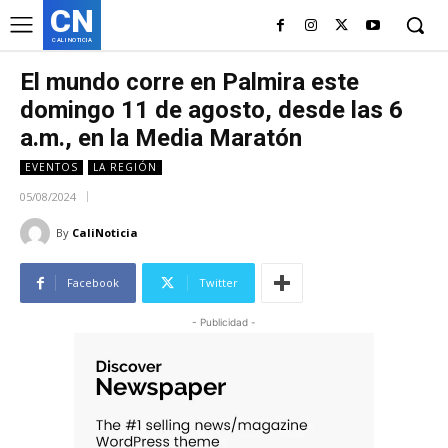
CN
CALI NOTICIA
El mundo corre en Palmira este
domingo 11 de agosto, desde las 6
a.m., en la Media Maratón
EVENTOS
LA REGIÓN
05/08/2024
By
CaliNoticia
Facebook
Twitter
- Publicidad -