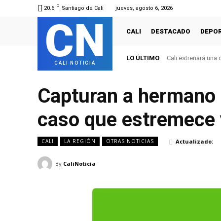
C
20.6
Santiago de Cali
jueves, agosto 6, 2026
CN
CALI
DESTACADO
DEPO
LO ÚLTIMO
Cali revive grande
CALI NOTICIA
Capturan a hermano d
caso que estremece 
Actualizado:
CALI
LA REGIÓN
OTRAS NOTICIAS
By
CaliNoticia