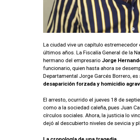
La ciudad vive un capítulo estremecedor
últimos años. La Fiscalía General de la N
hermano del empresario
Jorge Hernando
funcionario, quien hasta ahora se desem
Departamental Jorge Garcés Borrero, e
desaparición forzada y homicidio agra
El arresto, ocurrido el jueves 18 de septi
como a la sociedad caleña, pues Juan Car
círculos sociales. Ahora, la justicia lo v
dejó al descubierto niveles de sevicia y p
La cronología de una tragedia