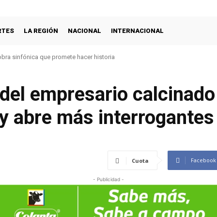
RTES
LA REGIÓN
NACIONAL
INTERNACIONAL
s amores con concierto filarmónico a la plancha
el empresario calcinado 
y abre más interrogantes
Facebook
Cuota
- Publicidad -