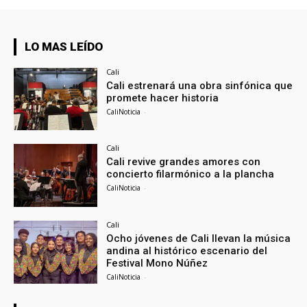
LO MAS LEÍDO
Cali
Cali estrenará una obra sinfónica que
promete hacer historia
CaliNoticia
-
Cali
Cali revive grandes amores con
concierto filarmónico a la plancha
CaliNoticia
-
Cali
Ocho jóvenes de Cali llevan la música
andina al histórico escenario del
Festival Mono Núñez
CaliNoticia
-