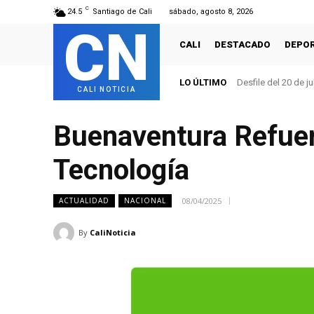
C
24.5
Santiago de Cali
sábado, agosto 8, 2026
CN
CALI
DESTACADO
DEPO
LO ÚLTIMO
Desfile del 20 de ju
CALI NOTICIA
Buenaventura Refuer
Tecnología
08/04/2025
ACTUALIDAD
NACIONAL
By
CaliNoticia