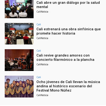
Cali abre un gran diálogo por la salud
mental
CaliNoticia
-
Cali
Cali estrenará una obra sinfónica que
promete hacer historia
CaliNoticia
-
Cali
Cali revive grandes amores con
concierto filarmónico a la plancha
CaliNoticia
-
Cali
Ocho jóvenes de Cali llevan la música
andina al histórico escenario del
Festival Mono Núñez
CaliNoticia
-