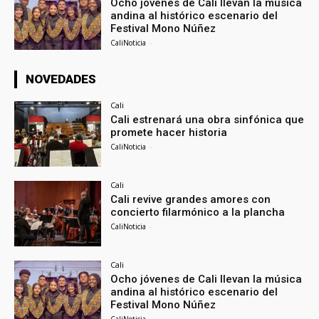
Ocho jóvenes de Cali llevan la música
andina al histórico escenario del
Festival Mono Núñez
CaliNoticia
-
NOVEDADES
Cali
Cali estrenará una obra sinfónica que
promete hacer historia
CaliNoticia
-
Cali
Cali revive grandes amores con
concierto filarmónico a la plancha
CaliNoticia
-
Cali
Ocho jóvenes de Cali llevan la música
andina al histórico escenario del
Festival Mono Núñez
CaliNoticia
-